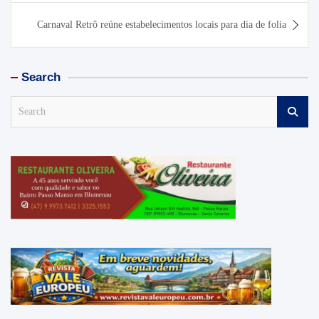
Carnaval Retrô reúne estabelecimentos locais para dia de folia
Search
S
e
a
r
c
h