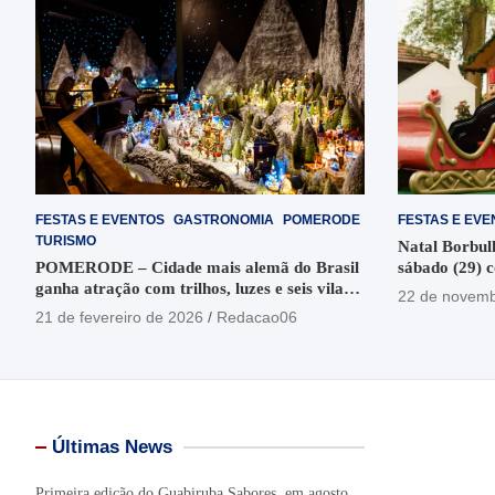
FESTAS E EVENTOS
GASTRONOMIA
POMERODE
FESTAS E EVE
TURISMO
Natal Borbul
POMERODE – Cidade mais alemã do Brasil
sábado (29) c
ganha atração com trilhos, luzes e seis vilas
chegada do P
22 de novemb
temáticas
21 de fevereiro de 2026
Redacao06
Últimas News
Primeira edição do Guabiruba Sabores, em agosto,