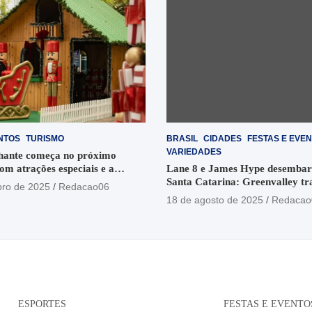
NTOS
TURISMO
BRASIL
CIDADES
FESTAS E EVE
VARIEDADES
hante começa no próximo
om atrações especiais e a
Lane 8 e James Hype desemba
apai Noel
Santa Catarina: Greenvalley t
ro de 2025
Redacao06
setembro e outubro com fusões 
18 de agosto de 2025
Redacao
visuais
ESPORTES
FESTAS E EVENTO