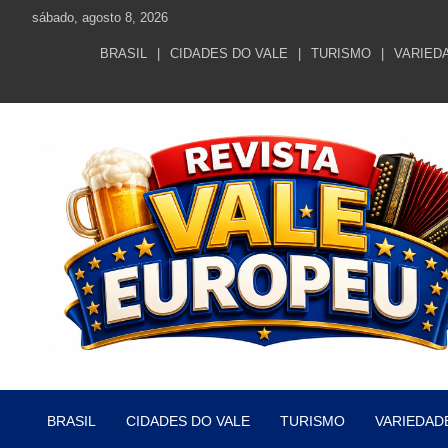
Skip
sábado, agosto 8, 2026
to
content
BRASIL
CIDADES DO VALE
TURISMO
VARIED
Revista Vale Europeu SC
Revista do Vale Europeu SC
BRASIL
CIDADES DO VALE
TURISMO
VARIEDAD