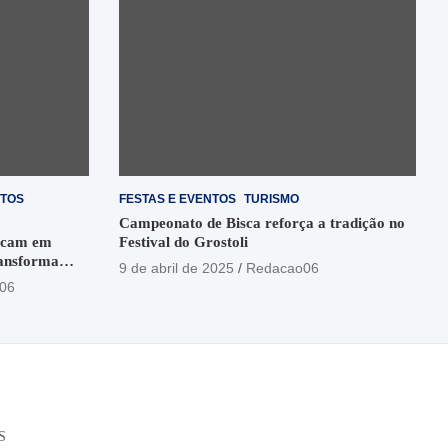
NTOS
FESTAS E EVENTOS
TURISMO
Campeonato de Bisca reforça a tradição no
rcam em
Festival do Grostoli
ransforma
9 de abril de 2025
Redacao06
sonoras e
06
S