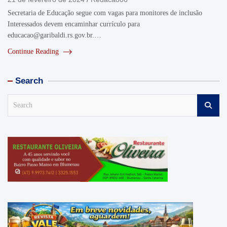
Secretaria de Educação segue com vagas para monitores de inclusão
Interessados devem encaminhar currículo para
educacao@garibaldi.rs.gov.br.…
Continue Reading
Search
S
e
a
r
c
h